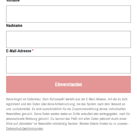
Reise
Vorname
News für Dich!
Nachname
E-Mail-Adresse
*
Einverstanden
Keine Angst vor Datenklau: Dein Nutzerprofil besteht aus der E-Mail-Adresse, mit der du dich
registrierst und den Daten über deine Artikelnutzung, die das System nach dem Versand an
uns zurückmeldet. Es wird ausschließlich für die Zusammenstellung deines individuellen
Newsletters genutzt. Deine Daten werden weder an Dritte veräußert oder weitergegeben, noch für
personalisierte Werbung genutzt. Du kannst das Profil mit allen Daten jederzeit durch einen
Klick auf „Abmelden“ im Newsletter vollständig löschen. Weitere Details findest du in unseren
-
Datenschutzbestimmungen